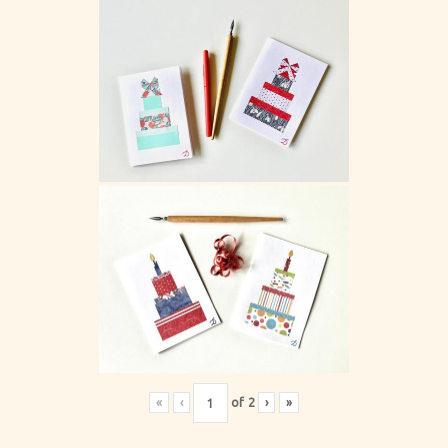
«
‹
of
2
›
»