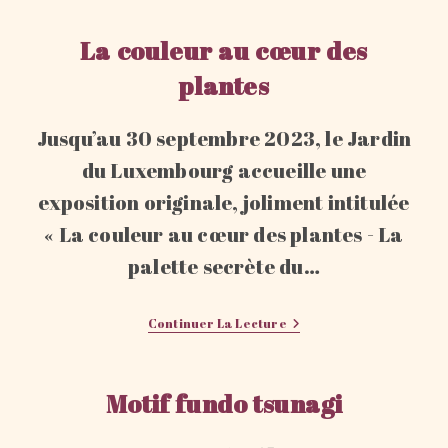
Signe
De
L’œillet
La couleur au cœur des
plantes
Jusqu’au 30 septembre 2023, le Jardin
du Luxembourg accueille une
exposition originale, joliment intitulée
« La couleur au cœur des plantes - La
palette secrète du…
La
Continuer La Lecture
Couleur
Au
Cœur
Des
Motif fundo tsunagi
Plantes