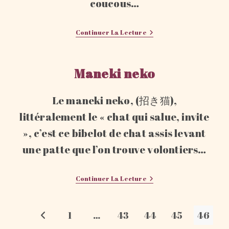
coucous…
Sous
Continuer La Lecture
Le
Signe
De
La
Maneki neko
Fraise
Le maneki neko, (招き猫),
littéralement le « chat qui salue, invite
», c’est ce bibelot de chat assis levant
une patte que l’on trouve volontiers…
Maneki
Continuer La Lecture
Neko
1
…
43
44
45
46
Go to the previous page