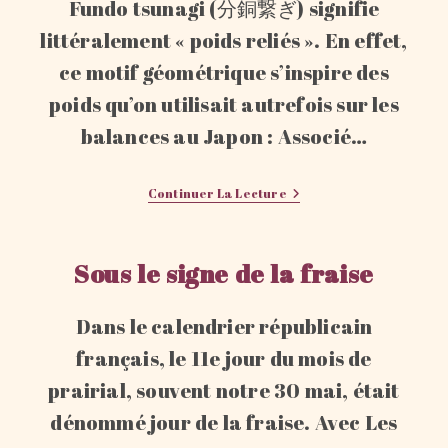
Fundo tsunagi (分銅繋ぎ) signifie
littéralement « poids reliés ». En effet,
ce motif géométrique s’inspire des
poids qu’on utilisait autrefois sur les
balances au Japon : Associé…
Motif
Continuer La Lecture
Fundo
Tsunagi
Sous le signe de la fraise
Dans le calendrier républicain
français, le 11e jour du mois de
prairial, souvent notre 30 mai, était
dénommé jour de la fraise. Avec Les