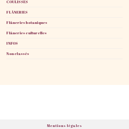
COULISSES
FLÂNERIES
Flâneries botaniques
Flâneries culturelles
INFOS
Non classés
Mentions légales