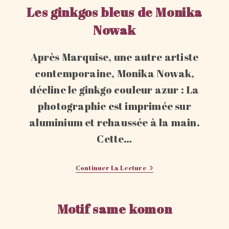
Les ginkgos bleus de Monika
Nowak
Après Marquise, une autre artiste
contemporaine, Monika Nowak,
décline le ginkgo couleur azur : La
photographie est imprimée sur
aluminium et rehaussée à la main.
Cette…
Les
Continuer La Lecture
Ginkgos
Bleus
De
Monika
Motif same komon
Nowak