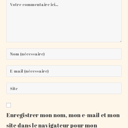
Comment
Enter
your
name
Enter
or
your
username
email
Saisir
to
address
l’URL
comment
to
de
comment
votre
Enregistrer mon nom, mon e-mail et mon
site
(facultatif)
site dans le navigateur pour mon