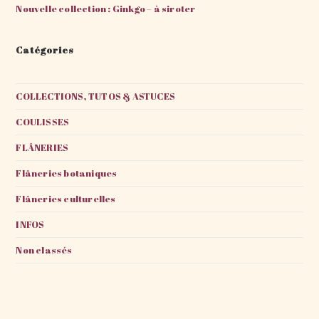
Nouvelle collection : Ginkgo – à siroter
Catégories
COLLECTIONS, TUTOS & ASTUCES
COULISSES
FLÂNERIES
Flâneries botaniques
Flâneries culturelles
INFOS
Non classés