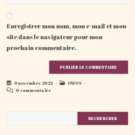
l’URL
comment
to
de
comment
votre
Enregistrer mon nom, mon e-mail et mon
site
(facultatif)
site dans le navigateur pour mon
prochain commentaire.
Publication
Post
9 novembre 2022
INFOS
publiée :
category:
Commentaires
0 commentaire
de
la
publication :
Rechercher
RECHERCHER