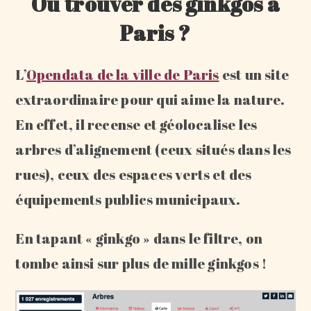
Où trouver des ginkgos à
Paris ?
L’
Opendata de la ville de Paris
est un site
extraordinaire pour qui aime la nature.
En effet, il recense et géolocalise les
arbres d’alignement (ceux situés dans les
rues), ceux des espaces verts et des
équipements publics municipaux.
En tapant « ginkgo » dans le filtre, on
tombe ainsi sur plus de mille ginkgos !