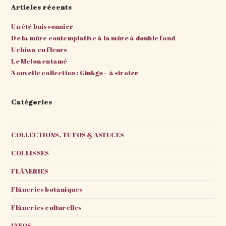
Articles récents
Un été buissonnier
De la mûre contemplative à la mûre à double fond
Uchiwa en fleurs
Le Melon entamé
Nouvelle collection : Ginkgo – à siroter
Catégories
COLLECTIONS, TUTOS & ASTUCES
COULISSES
FLÂNERIES
Flâneries botaniques
Flâneries culturelles
INFOS