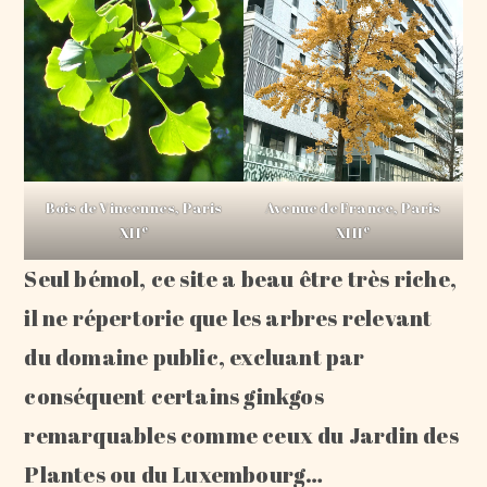
Bois de Vincennes, Paris
Avenue de France, Paris
e
e
XII
XIII
Seul bémol, ce site a beau être très riche,
il ne répertorie que les arbres relevant
du domaine public, excluant par
conséquent certains ginkgos
remarquables comme ceux du Jardin des
Plantes ou du Luxembourg…