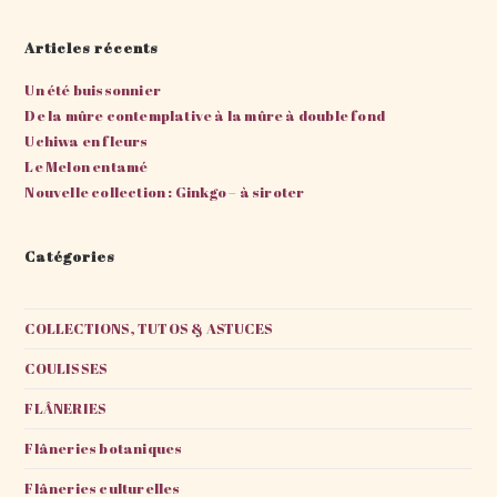
Articles récents
Un été buissonnier
De la mûre contemplative à la mûre à double fond
Uchiwa en fleurs
Le Melon entamé
Nouvelle collection : Ginkgo – à siroter
Catégories
COLLECTIONS, TUTOS & ASTUCES
COULISSES
FLÂNERIES
Flâneries botaniques
Flâneries culturelles