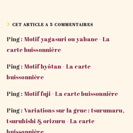
CET ARTICLE A 5 COMMENTAIRES
Ping :
Motif yagasuri ou yabane - La
carte buissonnière
Ping :
Motif hyôtan - La carte
buissonnière
Ping :
Motif fuji - La carte buissonnière
Ping :
Variations sur la grue : tsurumaru,
tsurubishi & orizuru - La carte
buissonnière