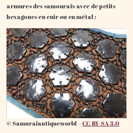
armures des samouraïs avec de petits
hexagones en cuir ou en métal :
© Samuraiantiqueworld –
CC BY-SA 3.0