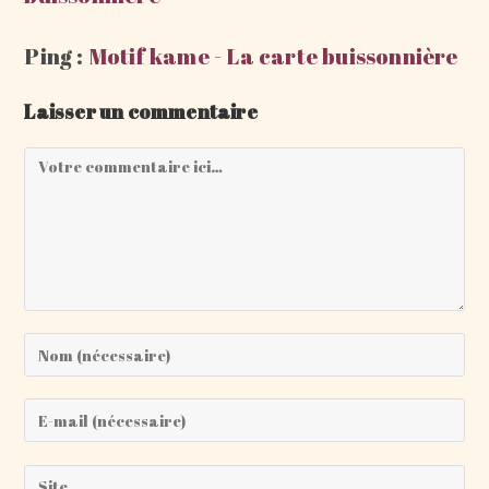
Ping :
Motif kame - La carte buissonnière
Laisser un commentaire
Comment
Enter
your
name
Enter
or
your
username
email
Saisir
to