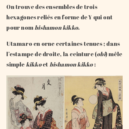
On trouve des ensembles de trois
hexagones reliés en forme de Y qui ont
pour nom
bishamon kikko
.
Utamaro en orne certaines tenues ; dans
l’estampe de droite, la ceinture (
obi
) mêle
simple
kikko
et
bishamon kikko
: