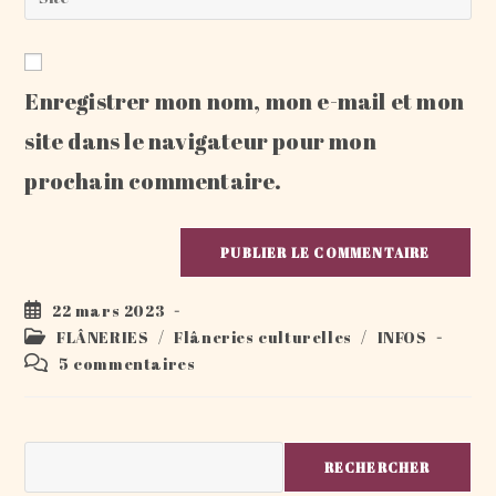
address
l’URL
comment
to
de
comment
votre
Enregistrer mon nom, mon e-mail et mon
site
(facultatif)
site dans le navigateur pour mon
prochain commentaire.
Publication
22 mars 2023
publiée :
Post
FLÂNERIES
/
Flâneries culturelles
/
INFOS
category:
Commentaires
5 commentaires
de
la
publication :
Rechercher
RECHERCHER