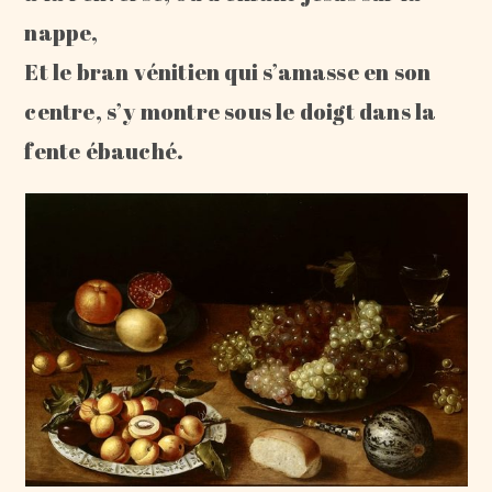
nappe,
Et le bran vénitien qui s’amasse en son
centre, s’y montre sous le doigt dans la
fente ébauché.