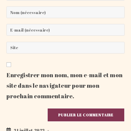
Enter
your
name
Enter
or
your
username
email
Saisir
to
address
l’URL
comment
to
de
comment
votre
Enregistrer mon nom, mon e-mail et mon
site
(facultatif)
site dans le navigateur pour mon
prochain commentaire.
Publication
31 juillet 2023