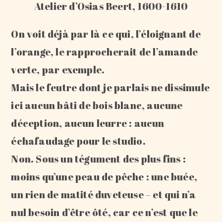
Atelier d’Osias Beert, 1600-1610
On voit déjà par là ce qui, l’éloignant de
l’orange, le rapprocherait de l’amande
verte, par exemple.
Mais le feutre dont je parlais ne dissimule
ici aucun bâti de bois blanc, aucune
déception, aucun leurre : aucun
échafaudage pour le studio.
Non. Sous un tégument des plus fins :
moins qu’une peau de pêche : une buée,
un rien de matité duveteuse – et qui n’a
nul besoin d’être ôté, car ce n’est que le