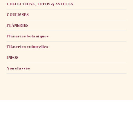
COLLECTIONS, TUTOS & ASTUCES
COULISSES
FLÂNERIES
Flâneries botaniques
Flâneries culturelles
INFOS
Non classés