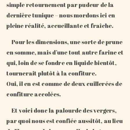
simple retournement par pudeur de la
dernière tunique – nous mordons ici en
pleine réalité, accueillante et fraîche.
Pour les dimensions, une sorte de prune
en somme, mais d’une tout autre farine et
qui, loin de se fondre en liquide bientôt,
tournerait plutôt à la confiture.
Oui, il en est comme de deux cuillerées de
confiture accolées.
Et voici donc la palourde des vergers,
par quoi nous est confiée aussitôt, au lieu