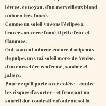
lèvres, ce noyau, d’un merveilleux blond
auburn très foncé.
Comme un soleil vu sous l’éclipse à
travers un verre fumé, il jette feux et
flammes.
Oui, souvent adorné encore d’oripeaux
de pulpe, un vrai soleil more-de-Venise,
d’un caractère renfermé, sombre et
jaloux.
Pour ce qu’il porte avec colère – contre
les risques d’avorter – et fronçant un
sourcil dur voudrait enfouir au sol la