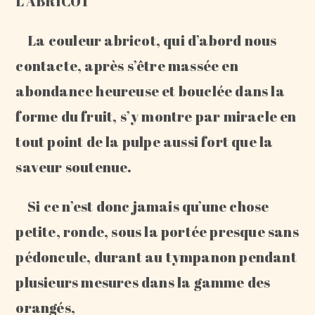
L’ABRICOT
La couleur abricot, qui d’abord nous
contacte, après s’être massée en
abondance heureuse et bouclée dans la
forme du fruit, s’y montre par miracle en
tout point de la pulpe aussi fort que la
saveur soutenue.
Si ce n’est donc jamais qu’une chose
petite, ronde, sous la portée presque sans
pédoncule, durant au tympanon pendant
plusieurs mesures dans la gamme des
orangés,