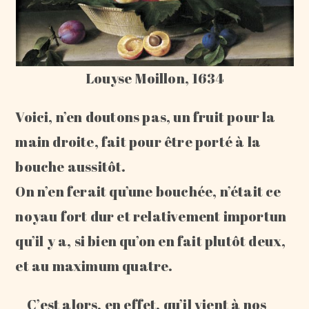
Louyse Moillon, 1634
Voici, n’en doutons pas, un fruit pour la
main droite, fait pour être porté à la
bouche aussitôt.
On n’en ferait qu’une bouchée, n’était ce
noyau fort dur et relativement importun
qu’il y a, si bien qu’on en fait plutôt deux,
et au maximum quatre.
C’est alors, en effet, qu’il vient à nos