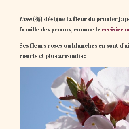
Ume
(梅) désigne la fleur du prunier jap
famille des prunus, comme le
cerisier 
Ses fleurs roses ou blanches en sont d’a
courts et plus arrondis :