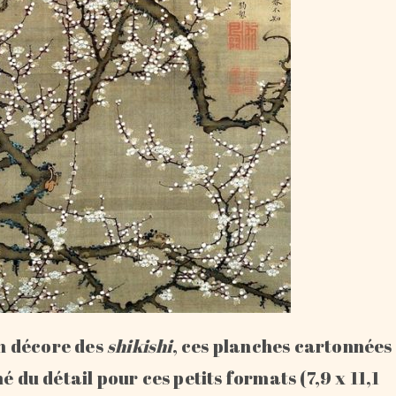
en décore des
shikishi
, ces planches cartonnées
é du détail pour ces petits formats (7,9 x 11,1