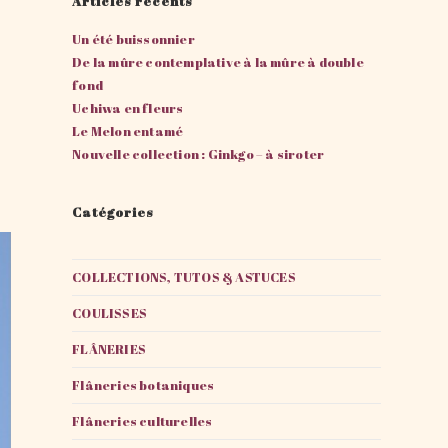
Articles récents
Un été buissonnier
De la mûre contemplative à la mûre à double
fond
Uchiwa en fleurs
Le Melon entamé
Nouvelle collection : Ginkgo – à siroter
Catégories
COLLECTIONS, TUTOS & ASTUCES
COULISSES
FLÂNERIES
Flâneries botaniques
Flâneries culturelles