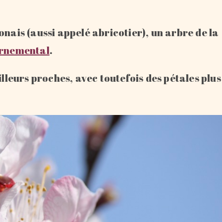
onais (aussi appelé abricotier), un arbre de la
ornemental
.
illeurs proches, avec toutefois des pétales plus