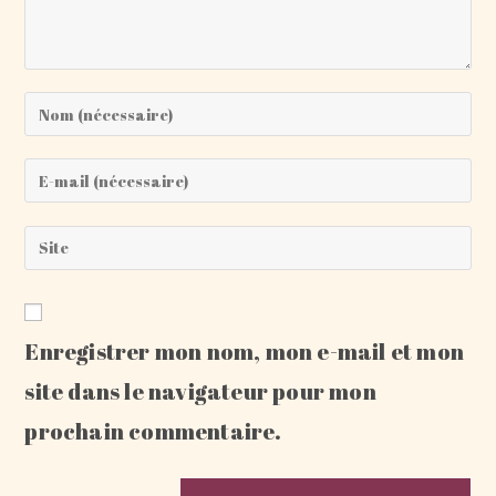
Enter
your
name
Enter
or
your
username
email
Saisir
to
address
l’URL
comment
to
de
comment
votre
Enregistrer mon nom, mon e-mail et mon
site
(facultatif)
site dans le navigateur pour mon
prochain commentaire.