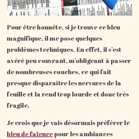
Pour être honnête, si je trouve ce bleu
magnifique, il me pose quelques
problèmes techniques. En effet, il s’est
avéré peu couvrant, m’obligeant à passer
de nombreuses couches, ce qui fait
presque disparaître les nervures de la
feuille et la rend trop lourde et donc très
fragile.
Je crois que je vais désormais préférer le
bleu de faïence
pour les ambiances