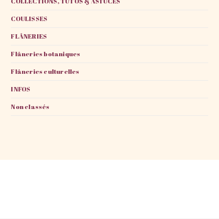
COLLECTIONS, TUTOS & ASTUCES
COULISSES
FLÂNERIES
Flâneries botaniques
Flâneries culturelles
INFOS
Non classés