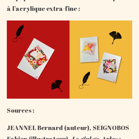
à l’acrylique extra-fine :
Sources :
JEANNEL Bernard (auteur), SEIGNOBOS
Fabien (illustrateur).
Le ginkgo
. Arles :