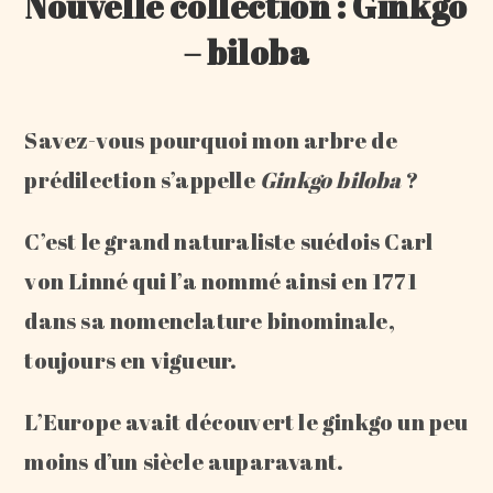
Nouvelle collection : Ginkgo
– biloba
Savez-vous pourquoi mon arbre de
prédilection s’appelle
Ginkgo biloba
?
C’est le grand naturaliste suédois Carl
von Linné qui l’a nommé ainsi en 1771
dans sa nomenclature binominale,
toujours en vigueur.
L’Europe avait découvert le ginkgo un peu
moins d’un siècle auparavant.