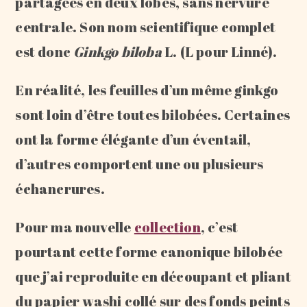
partagées en deux lobes, sans nervure
centrale. Son nom scientifique complet
est donc
Ginkgo biloba
L. (L pour Linné).
En réalité, les feuilles d’un même ginkgo
sont loin d’être toutes bilobées. Certaines
ont la forme élégante d’un éventail,
d’autres comportent une ou plusieurs
échancrures.
Pour ma nouvelle
collection
, c’est
pourtant cette forme canonique bilobée
que j’ai reproduite en découpant et pliant
du papier washi collé sur des fonds peints