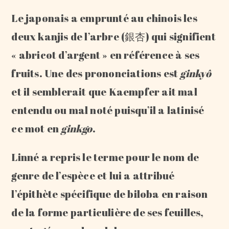
Le japonais a emprunté au chinois les
deux kanjis de l’arbre (銀杏) qui signifient
« abricot d’argent » en référence à ses
fruits. Une des prononciations est
ginkyô
et il semblerait que Kaempfer ait mal
entendu ou mal noté puisqu’il a latinisé
ce mot en
ginkgo
.
Linné a repris le terme pour le nom de
genre de l’espèce et lui a attribué
l’épithète spécifique de biloba en raison
de la forme particulière de ses feuilles,