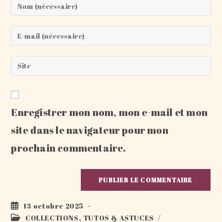
Enter
your
name
Enter
or
your
username
email
Saisir
to
address
l’URL
comment
to
de
comment
votre
Enregistrer mon nom, mon e-mail et mon
site
(facultatif)
site dans le navigateur pour mon
prochain commentaire.
Publication
13 octobre 2025
publiée :
Post
COLLECTIONS, TUTOS & ASTUCES
/