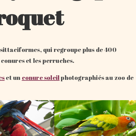
roquet
Psittaciformes, qui regroupe plus de 400
s conures et les perruches.
es
et un
conure soleil
photographiés au zoo de