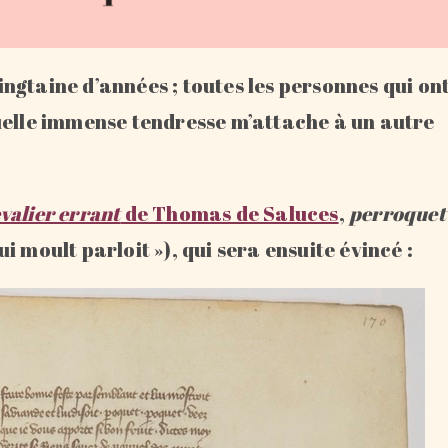
ngtaine d’années ; toutes les personnes qui on
uelle immense tendresse m’attache à un autre
valier errant
de Thomas de Saluces
,
perroquet
i moult parloit »), qui sera ensuite évincé :