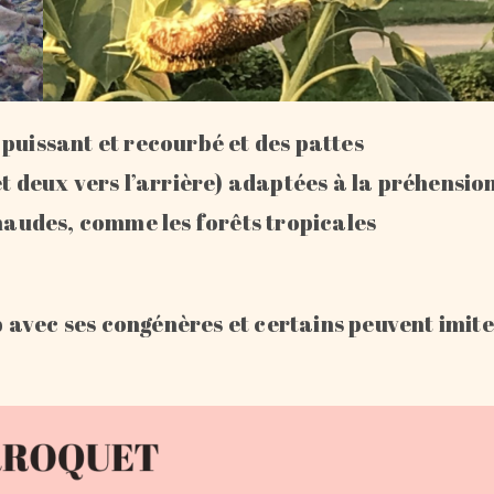
puissant et recourbé et des pattes
et deux vers l’arrière) adaptées à la préhensio
chaudes, comme les forêts tropicales
avec ses congénères et certains peuvent imit