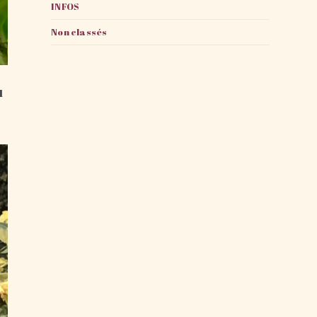
INFOS
Non classés
u