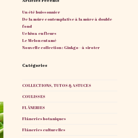
Articles récents
Un été buissonnier
De la mûre contemplative à la mûre à double
fond
Uchiwa en fleurs
Le Melon entamé
Nouvelle collection : Ginkgo – à siroter
Catégories
COLLECTIONS, TUTOS & ASTUCES
COULISSES
FLÂNERIES
Flâneries botaniques
Flâneries culturelles