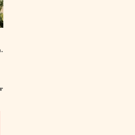
n.
er