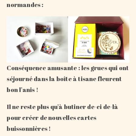
normandes :
Conséquence amusante : les grues qui ont
séjourné dans la boîte à tisane fleurent
bon l’anis !
Il ne reste plus qu’à butiner de-ci de-là
pour créer de nouvelles cartes
buissonnières !