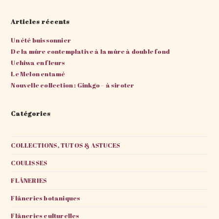
Articles récents
Un été buissonnier
De la mûre contemplative à la mûre à double fond
Uchiwa en fleurs
Le Melon entamé
Nouvelle collection : Ginkgo – à siroter
Catégories
COLLECTIONS, TUTOS & ASTUCES
COULISSES
FLÂNERIES
Flâneries botaniques
Flâneries culturelles