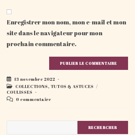
comment
to
de
comment
votre
Enregistrer mon nom, mon e-mail et mon
site
(facultatif)
site dans le navigateur pour mon
prochain commentaire.
Publication
13 novembre 2022
publiée :
Post
COLLECTIONS, TUTOS & ASTUCES
/
category:
COULISSES
Commentaires
0 commentaire
de
la
publication :
Rechercher
RECHERCHER