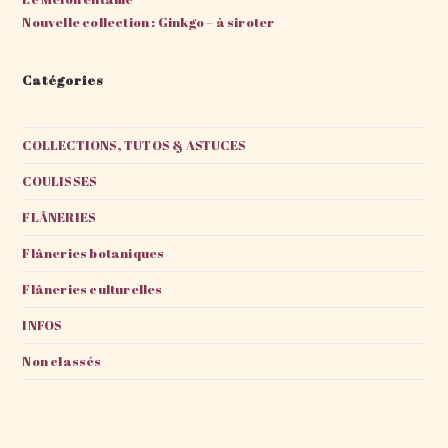
Nouvelle collection : Ginkgo – à siroter
Catégories
COLLECTIONS, TUTOS & ASTUCES
COULISSES
FLÂNERIES
Flâneries botaniques
Flâneries culturelles
INFOS
Non classés