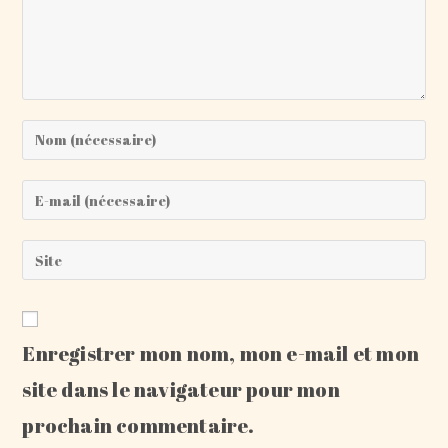
Enter
your
name
Enter
or
your
username
email
Saisir
to
address
l’URL
comment
to
de
comment
votre
Enregistrer mon nom, mon e-mail et mon
site
(facultatif)
site dans le navigateur pour mon
prochain commentaire.