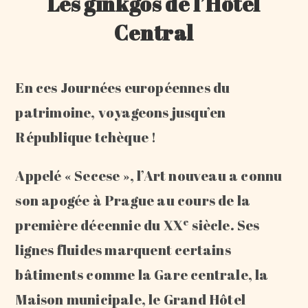
Les ginkgos de l’Hôtel
Central
En ces Journées européennes du
patrimoine, voyageons jusqu’en
République tchèque !
Appelé « Secese », l’Art nouveau a connu
son apogée à Prague au cours de la
e
première décennie du XX
siècle. Ses
lignes fluides marquent certains
bâtiments comme la Gare centrale, la
Maison municipale, le Grand Hôtel