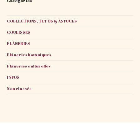
Catégories
COLLECTIONS, TUTOS & ASTUCES
COULISSES
FLÂNERIES
Flâneries botaniques
Flâneries culturelles
INFOS
Non classés