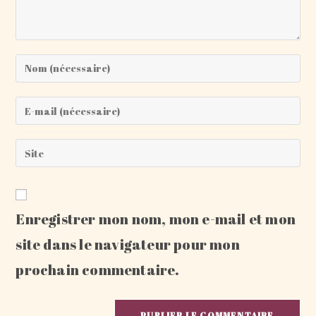
Enter
your
name
Enter
or
your
username
email
Saisir
to
address
l’URL
comment
to
de
comment
votre
Enregistrer mon nom, mon e-mail et mon
site
(facultatif)
site dans le navigateur pour mon
prochain commentaire.