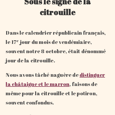
Sous le signe de la
citrouille
Dans le calendrier républicain français,
e
le 17
jour du mois de vendémiaire,
souvent notre 8 octobre, était dénommé
jour de la citrouille.
Nous avons tâché naguère de
distinguer
la châtaigne et le marron
, faisons de
même pour la citrouille et le potiron,
souvent confondus.