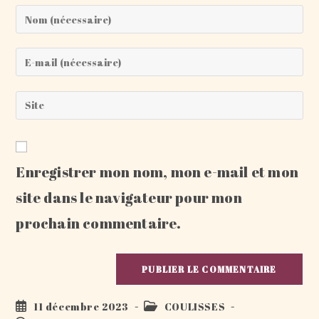
Enter
your
name
Enter
or
your
username
email
Saisir
to
address
l’URL
comment
to
de
comment
votre
Enregistrer mon nom, mon e-mail et mon
site
(facultatif)
site dans le navigateur pour mon
prochain commentaire.
Publication
Post
11 décembre 2023
COULISSES