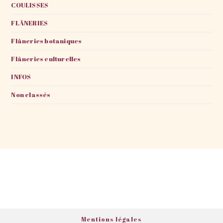
COULISSES
FLÂNERIES
Flâneries botaniques
Flâneries culturelles
INFOS
Non classés
Mentions légales