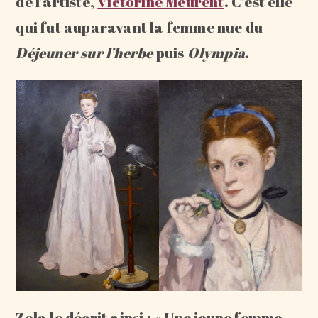
de l’artiste,
Victorine Meurent
. C’est elle
qui fut auparavant la femme nue du
Déjeuner sur l’herbe
puis
Olympia
.
Zola le décrit ainsi : « Une jeune femme,