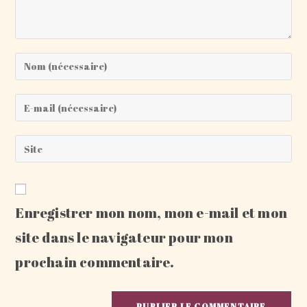
Enter
your
name
Enter
or
your
username
email
Saisir
to
address
l’URL
comment
to
de
comment
votre
Enregistrer mon nom, mon e-mail et mon
site
(facultatif)
site dans le navigateur pour mon
prochain commentaire.