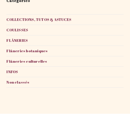
Catégories
COLLECTIONS, TUTOS & ASTUCES
COULISSES
FLÂNERIES
Flâneries botaniques
Flâneries culturelles
INFOS
Non classés