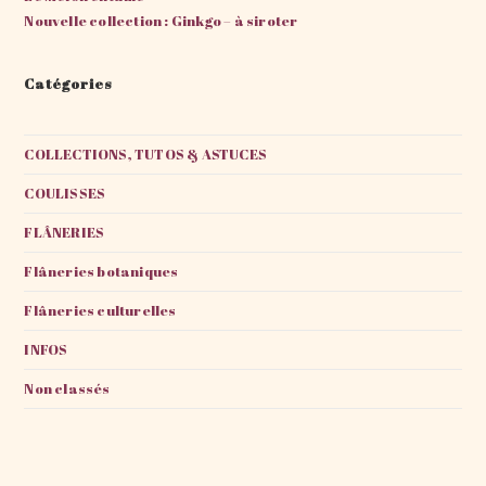
Nouvelle collection : Ginkgo – à siroter
Catégories
COLLECTIONS, TUTOS & ASTUCES
COULISSES
FLÂNERIES
Flâneries botaniques
Flâneries culturelles
INFOS
Non classés