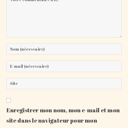
Enter
your
name
Enter
or
your
username
email
Saisir
to
address
l’URL
comment
to
de
comment
votre
Enregistrer mon nom, mon e-mail et mon
site
(facultatif)
site dans le navigateur pour mon