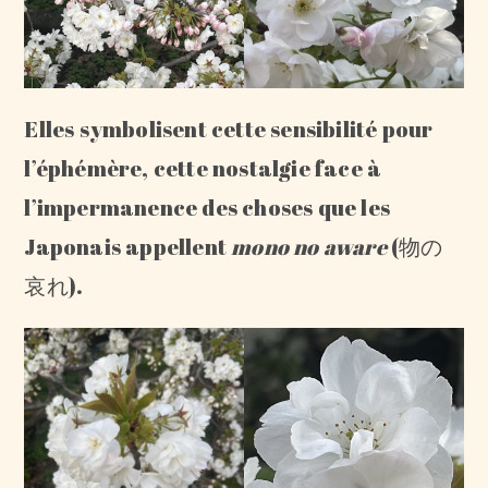
Elles symbolisent cette sensibilité pour
l’éphémère, cette nostalgie face à
l’impermanence des choses que les
Japonais appellent
mono no aware
(物の
哀れ).