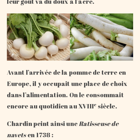
leur goût va du doux à l’âcre.
Avant l’arrivée de la pomme de terre en
Europe, il y occupait une place de choix
dans l’alimentation. On le consommait
e
encore au quotidien au XVIII
siècle.
Chardin peint ainsi une
Ratisseuse de
navets
en 1738 :