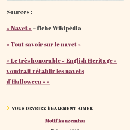
Sources :
« Navet »
– fiche Wikipédia
« Tout savoir sur le navet »
« Le très honorable « English Heritage »
voudrait rétablir les navets
d’Halloween » »
VOUS DEVRIEZ ÉGALEMENT AIMER
Motif kanzemizu