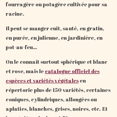
fourragère ou potagère cultivée pour sa
racine.
Il peut se manger cuit, sauté, en gratin,
en purée, en julienne, en jardinière, en
pot-au-feu…
On le connaît surtout sphérique et blanc
et rose, mais le
catalogue officiel des
espèces et variétés végétales
en
répertorie plus de 150 variétés, certaines
coniques, cylindriques, allongées ou
aplaties, blanches, grises, noires, etc. Et