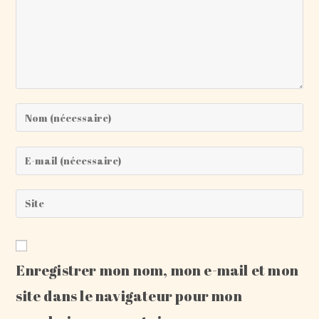
Enter
your
name
Enter
or
your
username
email
Saisir
to
address
l’URL
comment
to
de
comment
votre
Enregistrer mon nom, mon e-mail et mon
site
(facultatif)
site dans le navigateur pour mon