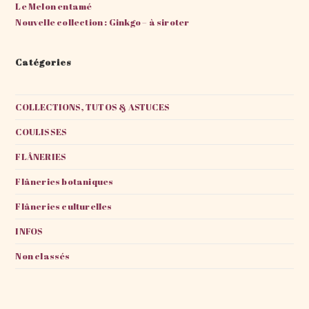
Le Melon entamé
Nouvelle collection : Ginkgo – à siroter
Catégories
COLLECTIONS, TUTOS & ASTUCES
COULISSES
FLÂNERIES
Flâneries botaniques
Flâneries culturelles
INFOS
Non classés