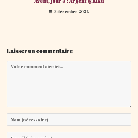
Avent, jour 3 : Argent & Kiku
3 décembre 2024
Laisser un commentaire
Comment
Enter
your
name
Enter