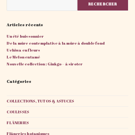
Rechercher
RECHERCHER
Articles récents
Un été buissonnier
De la mûre contemplative à la mûre à double fond
Uchiwa en fleurs
Le Melon entamé
Nouvelle collection : Ginkgo – à siroter
Catégories
COLLECTIONS, TUTOS & ASTUCES
COULISSES
FLÂNERIES
Flâneries botaniques