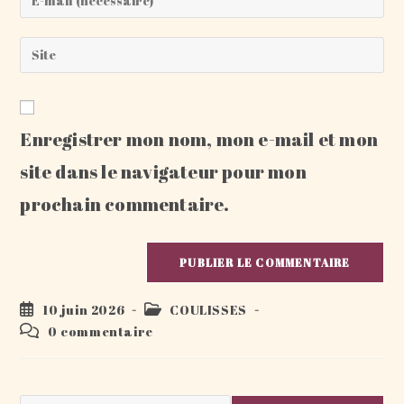
or
your
username
email
Saisir
to
address
l’URL
comment
to
de
comment
votre
Enregistrer mon nom, mon e-mail et mon
site
(facultatif)
site dans le navigateur pour mon
prochain commentaire.
Publication
Post
10 juin 2026
COULISSES
publiée :
category:
Commentaires
0 commentaire
de
la
publication :