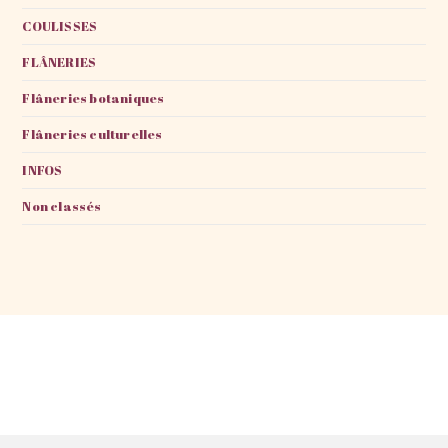
COULISSES
FLÂNERIES
Flâneries botaniques
Flâneries culturelles
INFOS
Non classés