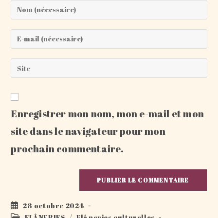
Enter
your
name
Enter
or
your
username
email
Saisir
to
address
l’URL
comment
to
de
comment
votre
Enregistrer mon nom, mon e-mail et mon
site
(facultatif)
site dans le navigateur pour mon
prochain commentaire.
Publication
28 octobre 2024
publiée :
Post
FLÂNERIES
/
Flâneries culturelles