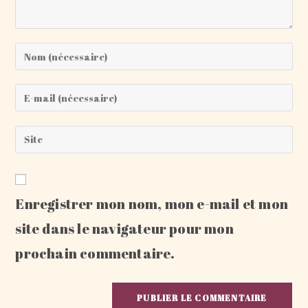
Enter
your
name
Enter
or
your
username
email
Saisir
to
address
l’URL
comment
to
de
comment
votre
Enregistrer mon nom, mon e-mail et mon
site
(facultatif)
site dans le navigateur pour mon
prochain commentaire.