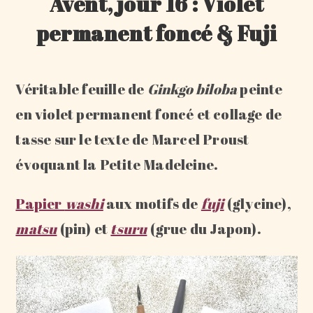
Avent, jour 16 : Violet
permanent foncé & Fuji
Véritable feuille de
Ginkgo biloba
peinte
en violet permanent foncé et collage de
tasse sur le texte de Marcel Proust
évoquant la Petite Madeleine.
Papier
washi
aux motifs de
fuji
(glycine),
matsu
(pin) et
tsuru
(grue du Japon).