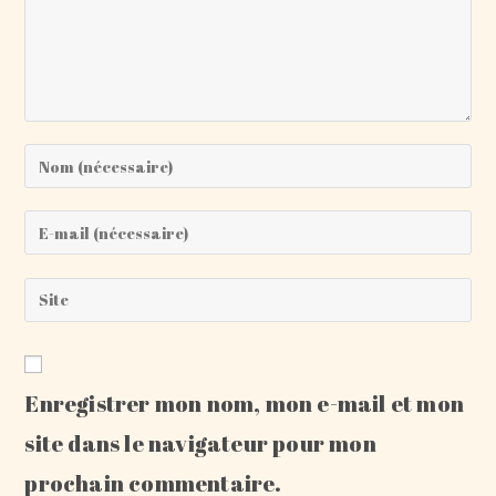
Enter
your
name
Enter
or
your
username
email
Saisir
to
address
l’URL
comment
to
de
comment
votre
Enregistrer mon nom, mon e-mail et mon
site
(facultatif)
site dans le navigateur pour mon
prochain commentaire.