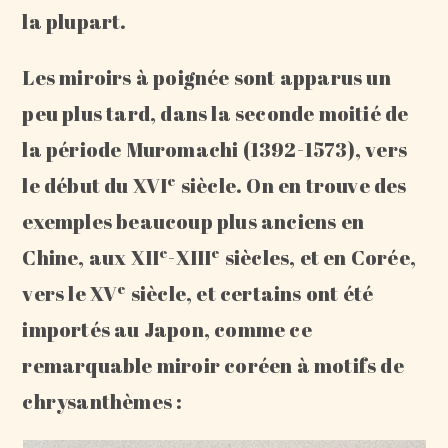
la plupart.
Les miroirs à poignée sont apparus un
peu plus tard, dans la seconde moitié de
la période Muromachi (1392-1573), vers
e
le début du XVI
siècle. On en trouve des
exemples beaucoup plus anciens en
e
e
Chine, aux XII
-XIII
siècles, et en Corée,
e
vers le XV
siècle, et certains ont été
importés au Japon, comme ce
remarquable miroir coréen à motifs de
chrysanthèmes :