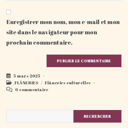
comment
to
de
comment
votre
Enregistrer mon nom, mon e-mail et mon
site
(facultatif)
site dans le navigateur pour mon
prochain commentaire.
Publication
5 mars 2025
publiée :
Post
FLÂNERIES
/
Flâneries culturelles
category:
Commentaires
0 commentaire
de
la
publication :
Rechercher
RECHERCHER