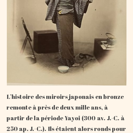
L’histoire des miroirs japonais en bronze
remonte à près de deux mille ans, à
partir de la période Yayoi (300 av. J.-C. à
250 ap. J.-C.). Ils étaient alors ronds pour