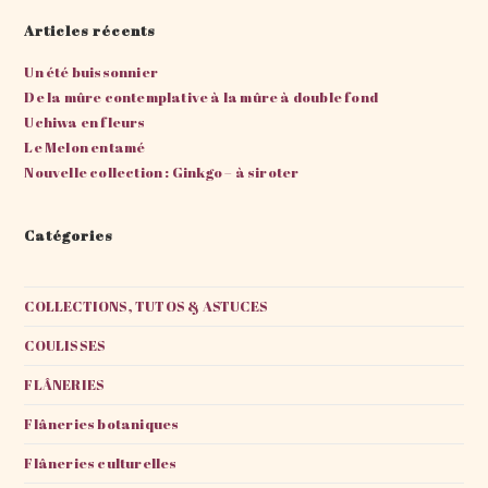
Articles récents
Un été buissonnier
De la mûre contemplative à la mûre à double fond
Uchiwa en fleurs
Le Melon entamé
Nouvelle collection : Ginkgo – à siroter
Catégories
COLLECTIONS, TUTOS & ASTUCES
COULISSES
FLÂNERIES
Flâneries botaniques
Flâneries culturelles