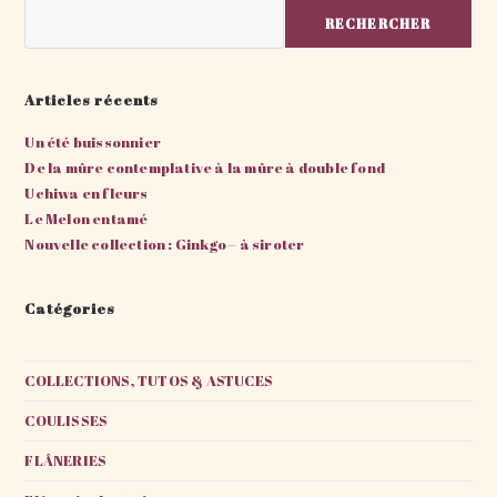
Rechercher
RECHERCHER
Articles récents
Un été buissonnier
De la mûre contemplative à la mûre à double fond
Uchiwa en fleurs
Le Melon entamé
Nouvelle collection : Ginkgo – à siroter
Catégories
COLLECTIONS, TUTOS & ASTUCES
COULISSES
FLÂNERIES