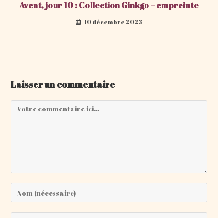
Avent, jour 10 : Collection Ginkgo – empreinte
10 décembre 2023
Laisser un commentaire
Comment
Enter
your
name
Enter