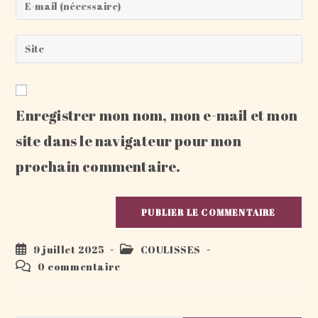
or
your
username
email
Saisir
to
address
l’URL
comment
to
de
comment
votre
Enregistrer mon nom, mon e-mail et mon
site
(facultatif)
site dans le navigateur pour mon
prochain commentaire.
Publication
Post
9 juillet 2025
COULISSES
publiée :
category:
Commentaires
0 commentaire
de
la
publication :