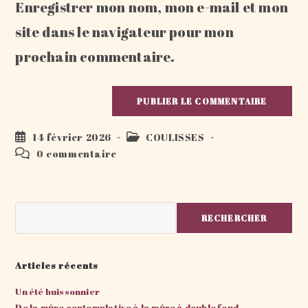
Enregistrer mon nom, mon e-mail et mon
site
(facultatif)
site dans le navigateur pour mon
prochain commentaire.
Publication
Post
14 février 2026
COULISSES
publiée :
category:
Commentaires
0 commentaire
de
la
publication :
Rechercher
RECHERCHER
Articles récents
Un été buissonnier
De la mûre contemplative à la mûre à double fond