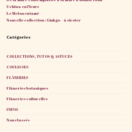
Uchiwa en fleurs
Le Melon entamé
Nouvelle collection : Ginkgo – à siroter
Catégories
COLLECTIONS, TUTOS & ASTUCES
COULISSES
FLÂNERIES
Flâneries botaniques
Flâneries culturelles
INFOS
Non classés