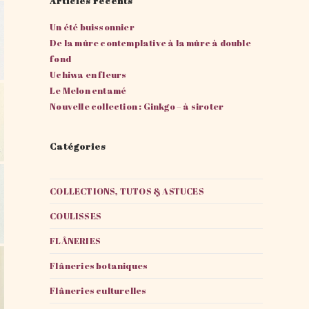
Articles récents
Un été buissonnier
De la mûre contemplative à la mûre à double
fond
Uchiwa en fleurs
Le Melon entamé
Nouvelle collection : Ginkgo – à siroter
Catégories
COLLECTIONS, TUTOS & ASTUCES
COULISSES
FLÂNERIES
Flâneries botaniques
Flâneries culturelles