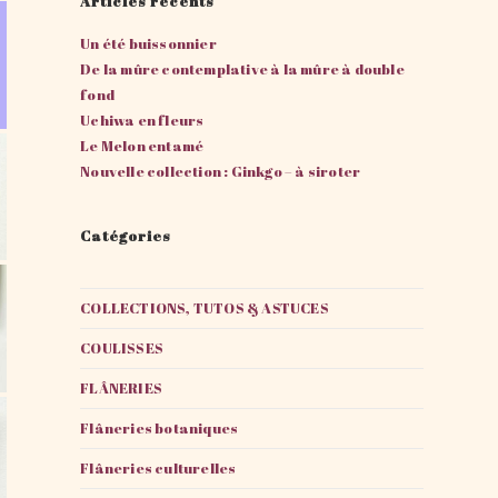
Articles récents
Un été buissonnier
De la mûre contemplative à la mûre à double
fond
Uchiwa en fleurs
Le Melon entamé
Nouvelle collection : Ginkgo – à siroter
Catégories
COLLECTIONS, TUTOS & ASTUCES
COULISSES
FLÂNERIES
Flâneries botaniques
Flâneries culturelles