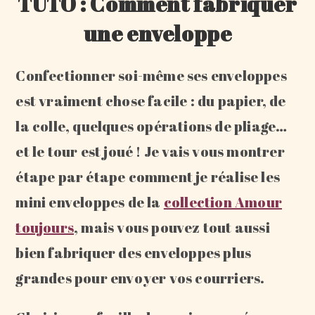
TUTO : Comment fabriquer
une enveloppe
Confectionner soi-même ses enveloppes
est vraiment chose facile : du papier, de
la colle, quelques opérations de pliage…
et le tour est joué ! Je vais vous montrer
étape par étape comment je réalise les
mini enveloppes de la
collection Amour
toujours
, mais vous pouvez tout aussi
bien fabriquer des enveloppes plus
grandes pour envoyer vos courriers.