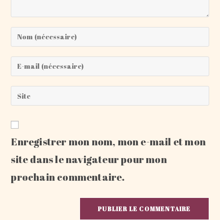
Enter
your
name
Enter
or
your
username
email
Saisir
to
address
l’URL
comment
to
de
comment
votre
Enregistrer mon nom, mon e-mail et mon
site
(facultatif)
site dans le navigateur pour mon
prochain commentaire.