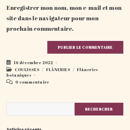
Enregistrer mon nom, mon e-mail et mon
site
(facultatif)
site dans le navigateur pour mon
prochain commentaire.
Publication
16 décembre 2022
publiée :
Post
COULISSES
/
FLÂNERIES
/
Flâneries
category:
botaniques
Commentaires
0 commentaire
de
la
publication :
Rechercher
RECHERCHER
Articles récents