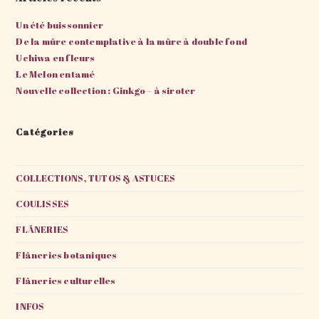
Un été buissonnier
De la mûre contemplative à la mûre à double fond
Uchiwa en fleurs
Le Melon entamé
Nouvelle collection : Ginkgo – à siroter
Catégories
COLLECTIONS, TUTOS & ASTUCES
COULISSES
FLÂNERIES
Flâneries botaniques
Flâneries culturelles
INFOS