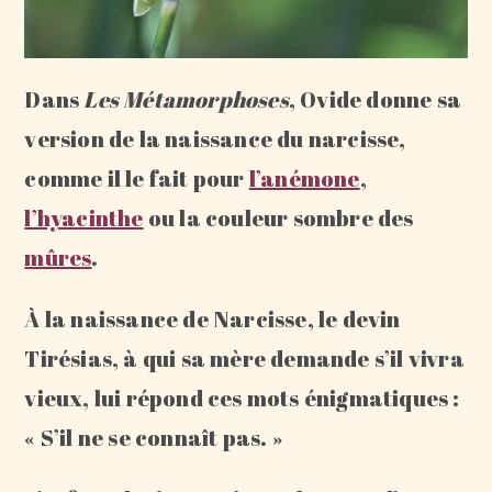
Dans
Les Métamorphoses
, Ovide donne sa
version de la naissance du narcisse,
comme il le fait pour
l’anémone
,
l’hyacinthe
ou la couleur sombre des
mûres
.
À la naissance de Narcisse, le devin
Tirésias, à qui sa mère demande s’il vivra
vieux, lui répond ces mots énigmatiques :
« S’il ne se connaît pas. »