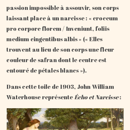
passion impossible à assouvir, son corps
laissant place à un narcisse : « croceum
pro corpore florem / Inveniunt, foliis
medium cingentibus albis » (« Elles
trouvent au lieu de son corps une fleur
couleur de safran dont le centre est
entouré de pétales blancs »).
Dans cette toile de 1903, John William
Waterhouse représente
Écho et Narcisse
: