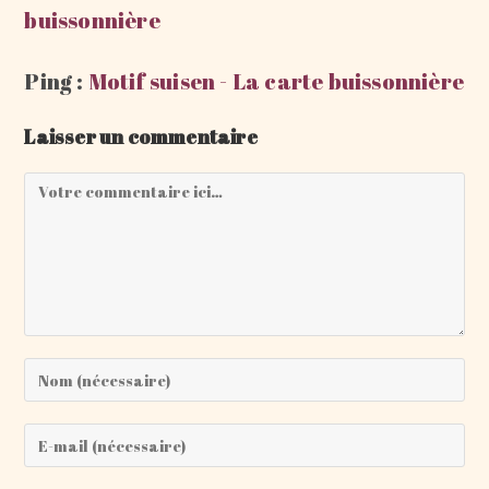
buissonnière
Ping :
Motif suisen - La carte buissonnière
Laisser un commentaire
Comment
Enter
your
name
Enter
or
your
username