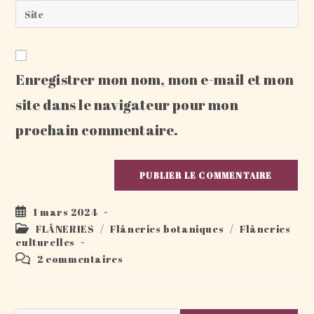
email
Saisir
to
address
l’URL
comment
to
de
comment
votre
Enregistrer mon nom, mon e-mail et mon
site
(facultatif)
site dans le navigateur pour mon
prochain commentaire.
Publication
1 mars 2024
publiée :
Post
FLÂNERIES
/
Flâneries botaniques
/
Flâneries
category:
culturelles
Commentaires
2 commentaires
de
la
publication :