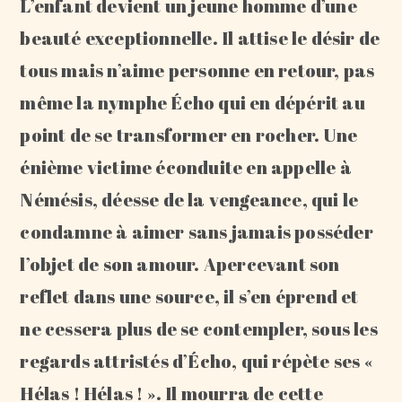
L’enfant devient un jeune homme d’une
beauté exceptionnelle. Il attise le désir de
tous mais n’aime personne en retour, pas
même la nymphe Écho qui en dépérit au
point de se transformer en rocher. Une
énième victime éconduite en appelle à
Némésis, déesse de la vengeance, qui le
condamne à aimer sans jamais posséder
l’objet de son amour. Apercevant son
reflet dans une source, il s’en éprend et
ne cessera plus de se contempler, sous les
regards attristés d’Écho, qui répète ses «
Hélas ! Hélas ! ». Il mourra de cette