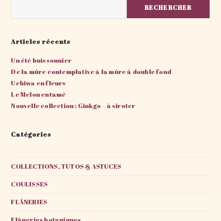
Rechercher
RECHERCHER
Articles récents
Un été buissonnier
De la mûre contemplative à la mûre à double fond
Uchiwa en fleurs
Le Melon entamé
Nouvelle collection : Ginkgo – à siroter
Catégories
COLLECTIONS, TUTOS & ASTUCES
COULISSES
FLÂNERIES
Flâneries botaniques