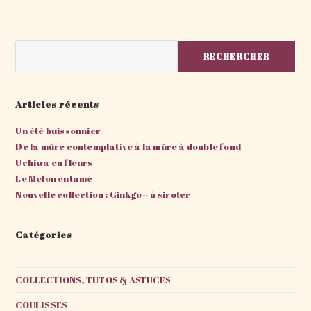
de
la
publication :
Rechercher
RECHERCHER
Articles récents
Un été buissonnier
De la mûre contemplative à la mûre à double fond
Uchiwa en fleurs
Le Melon entamé
Nouvelle collection : Ginkgo – à siroter
Catégories
COLLECTIONS, TUTOS & ASTUCES
COULISSES