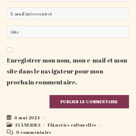
your
name
Enter
or
your
username
email
Saisir
to
address
l’URL
comment
to
de
comment
votre
Enregistrer mon nom, mon e-mail et mon
site
(facultatif)
site dans le navigateur pour mon
prochain commentaire.
Publication
8 mai 2024
publiée :
Post
FLÂNERIES
/
Flâneries culturelles
category:
Commentaires
0 commentaire