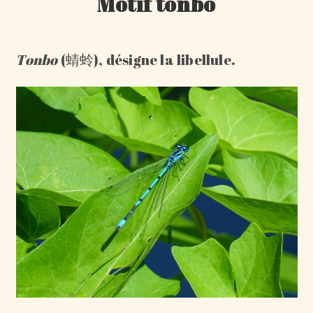
Motif tonbo
Tonbo
(蜻蛉), désigne la libellule.