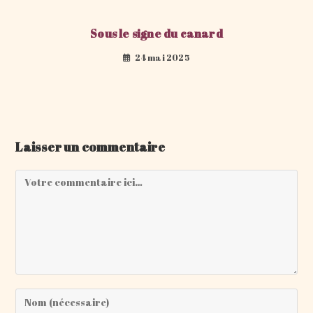
Sous le signe du canard
24 mai 2025
Laisser un commentaire
Comment
Enter