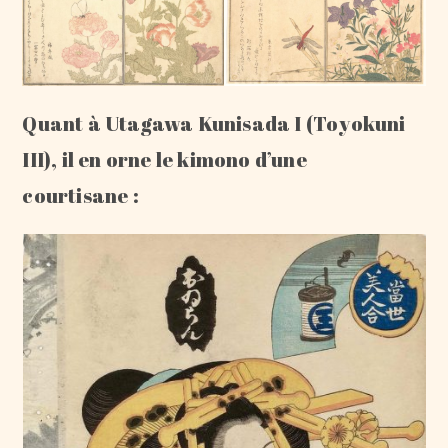
Quant à Utagawa Kunisada I (Toyokuni
III), il en orne le kimono d’une
courtisane :