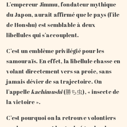
L’empereur Jimmu, fondateur mythique
du Japon, aurait affirmé que le pays (l’île
de Honshu) est semblable à deux
libellules qui s’accouplent.
C’est un emblème privilégié pour les
samouraïs. En effet, la libellule chasse en
volant directement vers sa proie, sans
jamais dévier de sa trajectoire. On
l’appelle
kachimushi
(勝ち虫), « insecte de
la victoire ».
C’est pourquoi on la retrouve volontiers