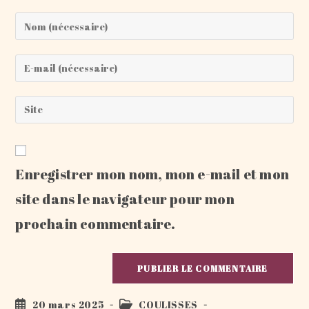
Enter
your
name
Enter
or
your
username
email
Saisir
to
address
l’URL
comment
to
de
comment
votre
Enregistrer mon nom, mon e-mail et mon
site
(facultatif)
site dans le navigateur pour mon
prochain commentaire.
Publication
Post
20 mars 2025
COULISSES