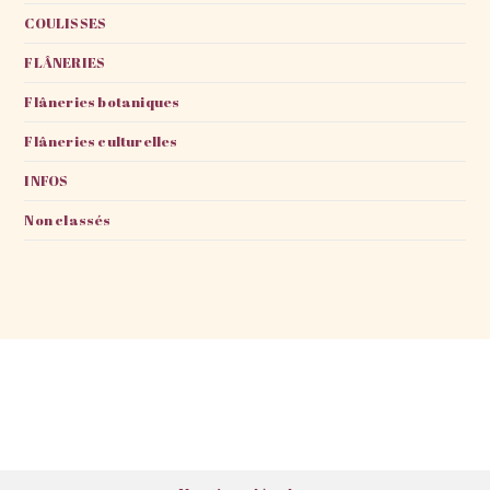
COULISSES
FLÂNERIES
Flâneries botaniques
Flâneries culturelles
INFOS
Non classés