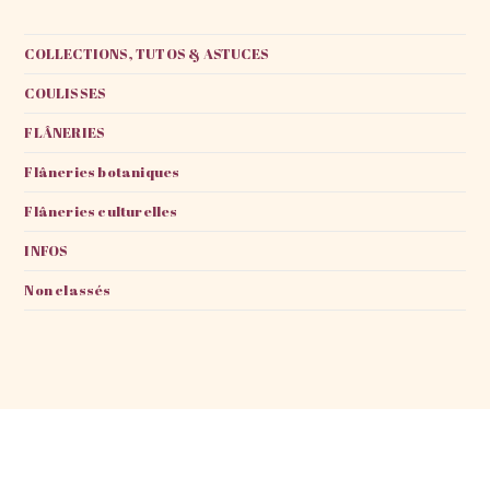
COLLECTIONS, TUTOS & ASTUCES
COULISSES
FLÂNERIES
Flâneries botaniques
Flâneries culturelles
INFOS
Non classés