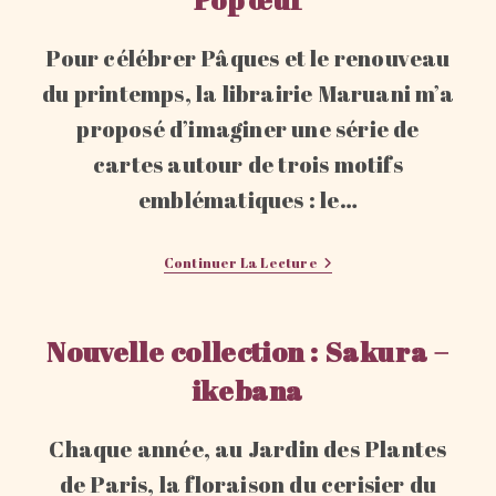
Pour célébrer Pâques et le renouveau
du printemps, la librairie Maruani m’a
proposé d’imaginer une série de
cartes autour de trois motifs
emblématiques : le…
Nouvelles
Continuer La Lecture
Collections
:
Usagi
Pompon,
Nouvelle collection : Sakura –
Poulette
Coquette
ikebana
Et
Pop’œuf
Chaque année, au Jardin des Plantes
de Paris, la floraison du cerisier du