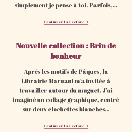
simplement je pense à toi. Parfois,…
Et
Continuer La Lecture
Si
Cette
Année,
Pour
Nouvelle collection : Brin de
La
Fête
bonheur
Des
Mères,
Vous
Offriez
Après les motifs de Pâques, la
Une
Fleur
Librairie Maruani m’a invitée à
Qui
Dure
travailler autour du muguet. J’ai
?
imaginé un collage graphique, centré
sur deux clochettes blanches…
Nouvelle
Continuer La Lecture
Collection