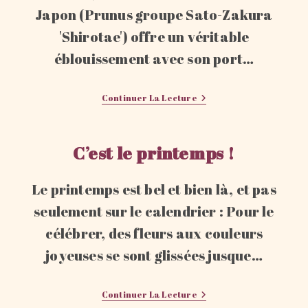
Japon (Prunus groupe Sato-Zakura
'Shirotae') offre un véritable
éblouissement avec son port…
Nouvelle
Continuer La Lecture
Collection
:
Sakura
–
C’est le printemps !
Ikebana
Le printemps est bel et bien là, et pas
seulement sur le calendrier : Pour le
célébrer, des fleurs aux couleurs
joyeuses se sont glissées jusque…
C’est
Continuer La Lecture
Le