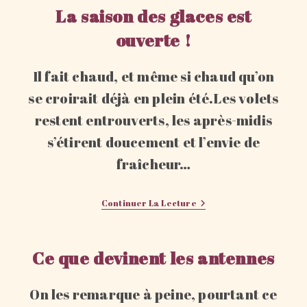
La saison des glaces est
ouverte !
Il fait chaud, et même si chaud qu’on
se croirait déjà en plein été.Les volets
restent entrouverts, les après-midis
s’étirent doucement et l’envie de
fraîcheur…
La
Continuer La Lecture
Saison
Des
Glaces
Est
Ce que devinent les antennes
Ouverte !
On les remarque à peine, pourtant ce