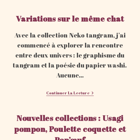
:
Brin
De
Variations sur le même chat
Bonheur
Avec la collection Neko tangram, j’ai
commencé à explorer la rencontre
entre deux univers : le graphisme du
tangram et la poésie du papier washi.
Aucune…
Variations
Continuer La Lecture
Sur
Le
Même
Chat
Nouvelles collections : Usagi
pompon, Poulette coquette et
Pop’œuf