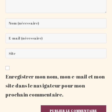
Enter
your
name
Enter
or
your
username
email
Saisir
to
address
l’URL
comment
to
de
comment
votre
Enregistrer mon nom, mon e-mail et mon
site
(facultatif)
site dans le navigateur pour mon
prochain commentaire.