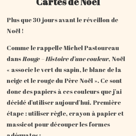
Cartes de Noël
Plus que 30 jours avant le réveillon de
Noël !
Comme le rappelle Michel Pastoureau
dans
Rouge – Histoire d’une couleur
, Noël
« associe le vert du sapin, le blanc de la
neige et le rouge du Père Noël ». Ce sont
donc des papiers à ces couleurs que j’ai
décidé d’utiliser aujourd’hui. Première
étape : utiliser règle, crayon à papier et
massicot pour découper les formes
adéquates :