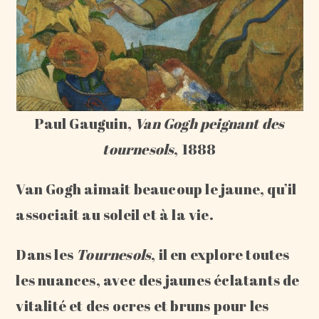
Paul Gauguin,
Van Gogh peignant des
tournesols
, 1888
Van Gogh aimait beaucoup le jaune, qu’il
associait au soleil et à la vie.
Dans les
Tournesols
, il en explore toutes
les nuances, avec des jaunes éclatants de
vitalité et des ocres et bruns pour les