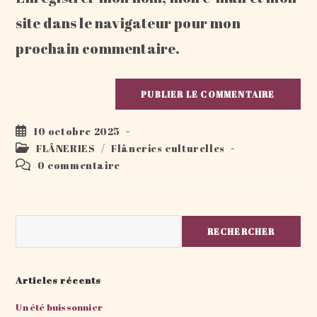
(facultatif)
site dans le navigateur pour mon
prochain commentaire.
Publication
10 octobre 2025
publiée :
Post
FLÂNERIES
/
Flâneries culturelles
category:
Commentaires
0 commentaire
de
la
publication :
Rechercher
RECHERCHER
Articles récents
Un été buissonnier