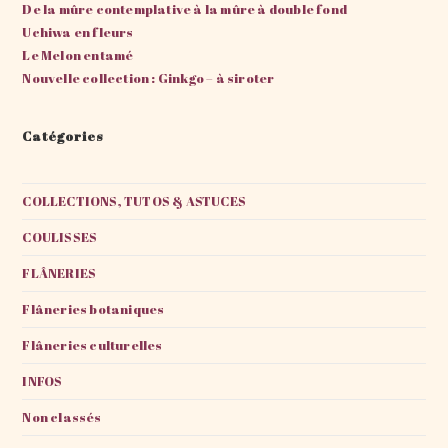
De la mûre contemplative à la mûre à double fond
Uchiwa en fleurs
Le Melon entamé
Nouvelle collection : Ginkgo – à siroter
Catégories
COLLECTIONS, TUTOS & ASTUCES
COULISSES
FLÂNERIES
Flâneries botaniques
Flâneries culturelles
INFOS
Non classés